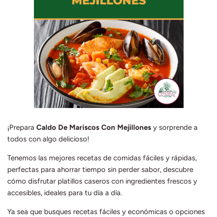
Mieles y Mermeladas
Res
Pastas y cereales
Salsas
¡Prepara
Caldo De Mariscos Con Mejillones
y sorprende a
todos con algo delicioso!
Tenemos las mejores recetas de comidas fáciles y rápidas,
perfectas para ahorrar tiempo sin perder sabor, descubre
cómo disfrutar platillos caseros con ingredientes frescos y
accesibles, ideales para tu día a día.
Ya sea que busques recetas fáciles y económicas o opciones