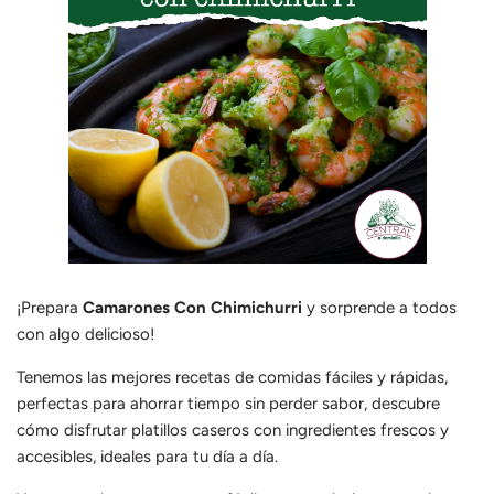
Mieles y Mermeladas
Res
Pastas y cereales
Salsas
¡Prepara
Camarones Con Chimichurri
y sorprende a todos
con algo delicioso!
Tenemos las mejores recetas de comidas fáciles y rápidas,
perfectas para ahorrar tiempo sin perder sabor, descubre
cómo disfrutar platillos caseros con ingredientes frescos y
accesibles, ideales para tu día a día.