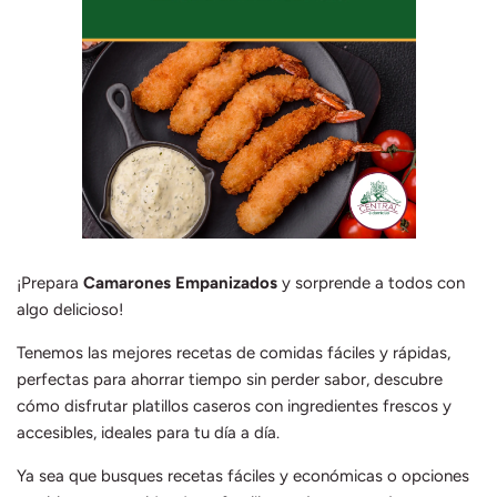
Mieles y Mermeladas
Res
Pastas y cereales
Salsas
¡Prepara
Camarones Empanizados
y sorprende a todos con
algo delicioso!
Tenemos las mejores recetas de comidas fáciles y rápidas,
perfectas para ahorrar tiempo sin perder sabor, descubre
cómo disfrutar platillos caseros con ingredientes frescos y
accesibles, ideales para tu día a día.
Ya sea que busques recetas fáciles y económicas o opciones