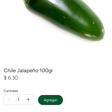
Mieles y Mermeladas
Res
Pastas y cereales
Salsas
Chile Jalapeño 100gr
$ 6.30
Cantidad
Agregar