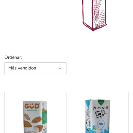
Mieles y Mermeladas
Res
Pastas y cereales
Salsas
Ordenar:
Más vendidos