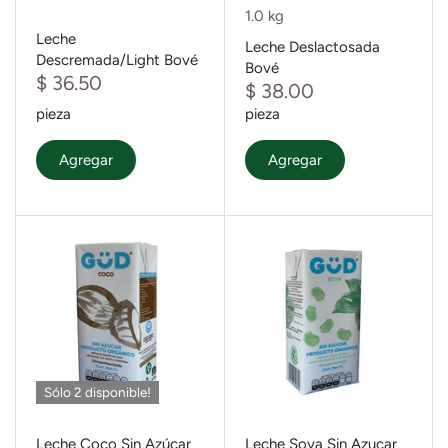
1.0 kg
Leche
Leche Deslactosada
Descremada/Light Bové
Bové
$ 36.50
$ 38.00
pieza
pieza
Agregar
Agregar
Sólo 2 disponible!
Leche Coco Sin Azúcar
Leche Soya Sin Azucar