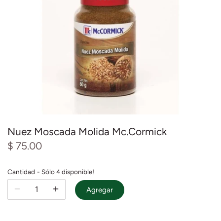
Mieles y Mermeladas
Res
Pastas y cereales
Salsas
Nuez Moscada Molida Mc.Cormick
$ 75.00
Cantidad
Sólo 4 disponible!
Agregar