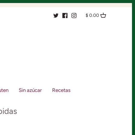
$ 0.00
uten
Sin azúcar
Recetas
pidas