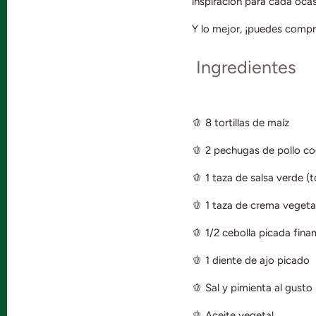
inspiración para cada ocas
Y lo mejor, ¡puedes compra
Ingredientes
🫑 8 tortillas de maíz
🫑 2 pechugas de pollo c
🫑 1 taza de salsa verde (to
🫑 1 taza de crema vegetal
🫑 1/2 cebolla picada fin
🫑 1 diente de ajo picado
🫑 Sal y pimienta al gusto
🫑 Aceite vegetal