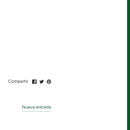
Compartir
Compartir
Pin
Compartir
en
en
en
Facebook
Twitter
Pinterest
Nueva entrada