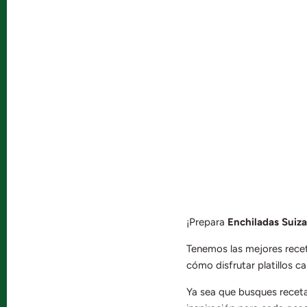
Mieles y Mermeladas
Res
Pastas y cereales
Salsas
¡Prepara
Enchiladas Suiza
Tenemos las mejores recet
cómo disfrutar platillos ca
Ya sea que busques recetas